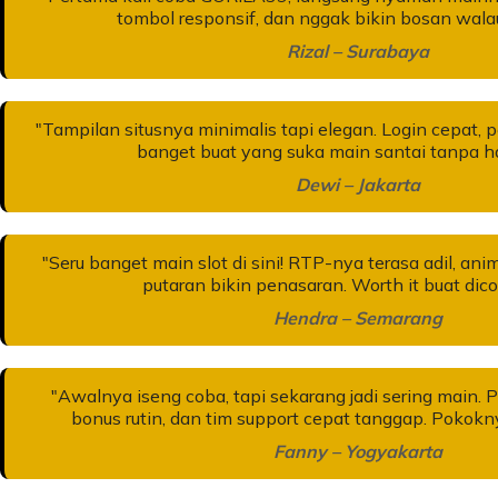
tombol responsif, dan nggak bikin bosan walau
Rizal – Surabaya
"Tampilan situsnya minimalis tapi elegan. Login cepat, 
banget buat yang suka main santai tanpa 
Dewi – Jakarta
"Seru banget main slot di sini! RTP-nya terasa adil, anim
putaran bikin penasaran. Worth it buat dico
Hendra – Semarang
"Awalnya iseng coba, tapi sekarang jadi sering main
bonus rutin, dan tim support cepat tanggap. Pokok
Fanny – Yogyakarta